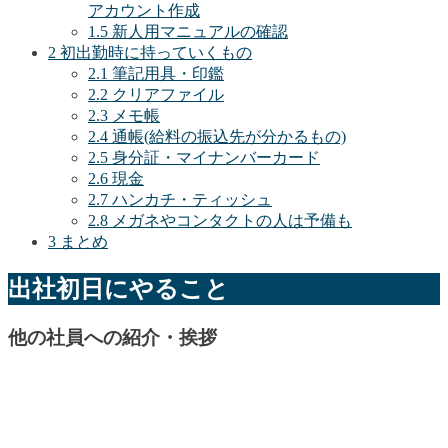
アカウント作成
1.5
新人用マニュアルの確認
2
初出勤時に持っていくもの
2.1
筆記用具・印鑑
2.2
クリアファイル
2.3
メモ帳
2.4
通帳(給料の振込先が分かるもの)
2.5
身分証・マイナンバーカード
2.6
現金
2.7
ハンカチ・ティッシュ
2.8
メガネやコンタクトの人は予備も
3
まとめ
出社初日にやること
他の社員への紹介・挨拶