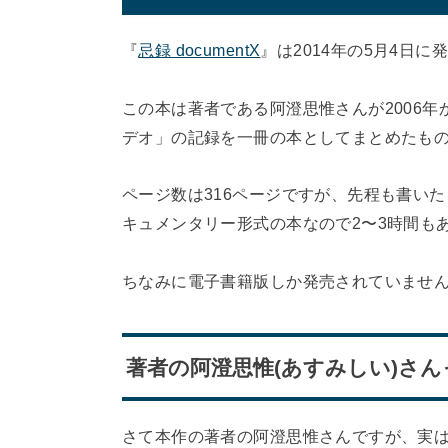
『
忌録 documentX
』は2014年の5月4日
この本は著者である阿澄思惟さんが2006年
デオ」の記録を一冊の本としてまとめたも
ページ数は316ページですが、先程も書い
キュメンタリー形式の本なので2〜3時間も
ちなみに電子書籍版しか発売されていませ
著者の阿澄思惟(あすみしい)さ
さて本作の著者の阿澄思惟さんですが、実