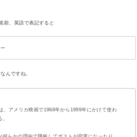
う名前、英語で表記すると
シー
前なんですね。
e）は、アメリカ映画で1968年から1999年にかけて使わ
る。
が何らかの理由で降板してポストが空席になったり、