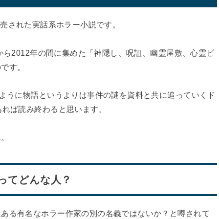
に発売された実話系ホラー小説です。
から2012年の間に集めた「神隠し、呪詛、幽霊屋敷、心霊ビ
のです。
たように物語というよりは事件の謎を資料と共に追っていくド
あれば読み終わると思います。
ん。
んってどんな人？
はある有名なホラー作家の別の名義ではないか？と噂されて