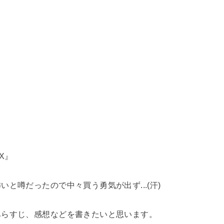
X』
と噂だったので中々買う勇気が出ず...(汗)
あらすじ、感想などを書きたいと思います。