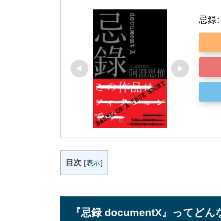
忌録: 
目次
[
表示
]
『忌録 documentX』ってど