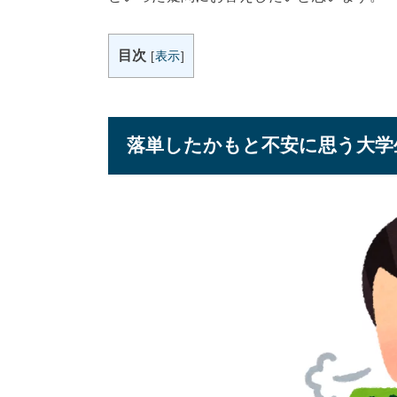
目次
[
表示
]
落単したかもと不安に思う大学