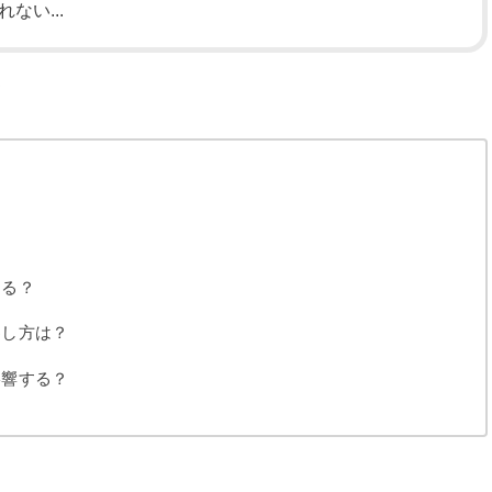
ない...
て
ある？
わし方は？
影響する？