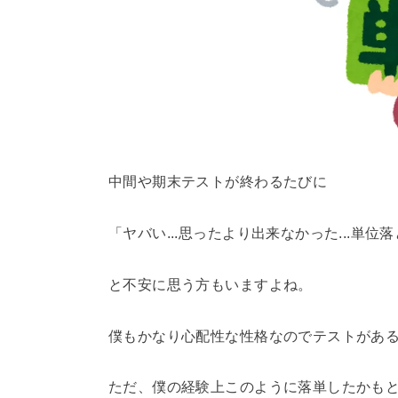
中間や期末テストが終わるたびに
「ヤバい...思ったより出来なかった...単位落
と不安に思う方もいますよね。
僕もかなり心配性な性格なのでテストがある度に
ただ、僕の経験上このように落単したかも