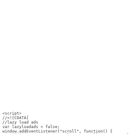
<script>

//<![CDATA[

//lazy load ads

var lazyloadads = false;

window.addEventListener("scroll", function() {
