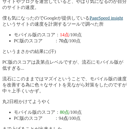
サイトやブログを運営していると、やはり気になるのが自分
のサイトの速度。
僕も気になったのでGoogleが提供している
PageSpeed insight
というサイトの速度を計測するツールで調べた所
モバイル版のスコア：
14点
/100点
PC版のスコア ：
70点
/100点
というまさかの結果に(汗)
PC版のスコアは及第点レベルですが、流石にモバイル版が
低すぎる...
流石にこのままではマズイということで、モバイル版の速度
を改善する為に色々なサイトを見ながら対策をしたのですが
中々上手くいかず。
丸2日程かけてようやく
モバイル版のスコア：
80点
/100点
PC版のスコア ：94
点
/100点
まで上げることが出来ました。