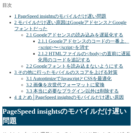
目次
1
PageSpeed insightsのモバイルだけ遅い問題
2
モバイルだけ遅い原因はGoogleアドセンスとGoogle
フォントだった
2.1
Googleアドセンスの読み込みを遅延化する
2.1.1
Googleアドセンスのコードの一番上、
<script>〜</script>を消す
2.1.2
HTMLファイルの</body>の直前に遅延
化用のコードを追記する
2.2
Googleフォントを読み込まないようにする
3
その他に行ったモバイルのスコアを上げる対策
3.1
AutoptimizeでJavascriptとCSSを最適化
3.2
画像を次世代フォーマットに変換
3.3
本当に必要なプラグイン以外は削除する
4
まとめ│PageSpeed insightsのモバイルだけ遅い原因
PageSpeed insightsのモバイルだけ遅い
問題